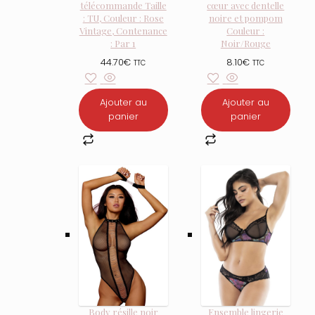
télécommande Taille
cœur avec dentelle
: TU, Couleur : Rose
noire et pompom
Vintage, Contenance
Couleur :
: Par 1
Noir/Rouge
44.70
€
8.10
€
TTC
TTC
Ajouter au
Ajouter au
panier
panier
Body résille noir
Ensemble lingerie