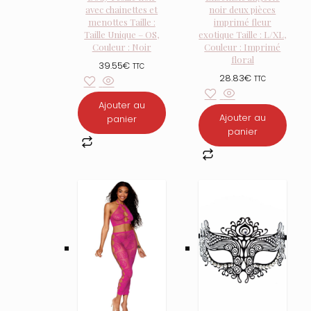
avec chainettes et
noir deux pièces
menottes Taille :
imprimé fleur
Taille Unique – OS,
exotique Taille : L/XL,
Couleur : Noir
Couleur : Imprimé
floral
39.55
€
TTC
28.83
€
TTC
Ajouter au
Ajouter au
panier
panier