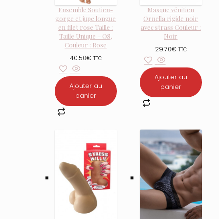
Ensemble Soutien-
Masque vénitien
gorge et jupe longue
Ornella rigide noir
en filet rose Taille :
avec strass Couleur :
Taille Unique – OS,
Noir
Couleur : Rose
29.70
€
TTC
40.50
€
TTC
Ajouter au
Ajouter au
panier
panier