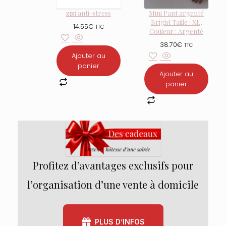
zizi anti-stress
Mini Pant argenté
Bright Taille : XL,
14.55
€
TTC
Couleur : Argenté
38.70
€
TTC
Ajouter au
panier
Ajouter au
panier
Profitez d’avantages exclusifs pour
l’organisation d’une vente à domicile
PLUS D’INFOS