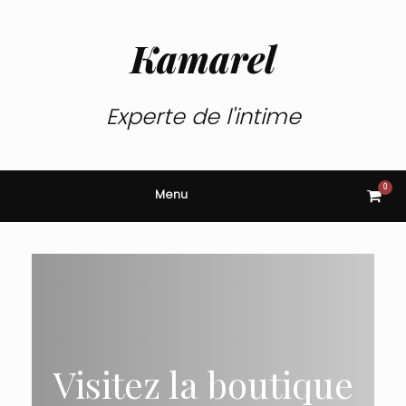
Skip
to
content
Kamarel
Experte de l'intime
0
View
Menu
shop
cart
Visitez la boutique