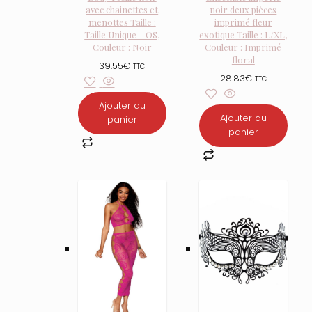
avec chainettes et
noir deux pièces
menottes Taille :
imprimé fleur
Taille Unique – OS,
exotique Taille : L/XL,
Couleur : Noir
Couleur : Imprimé
floral
39.55
€
TTC
28.83
€
TTC
Ajouter au
Ajouter au
panier
panier