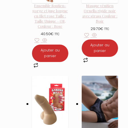
Ensemble Soutien-
Masque vénitien
gorge et jupe longue
Ornella rigide noir
en filet rose Taille :
avec strass Couleur :
Taille Unique – OS,
Noir
Couleur : Rose
29.70
€
TTC
40.50
€
TTC
Ajouter au
Ajouter au
panier
panier