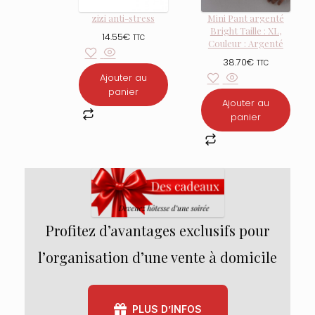
zizi anti-stress
Mini Pant argenté
Bright Taille : XL,
14.55
€
TTC
Couleur : Argenté
38.70
€
TTC
Ajouter au
panier
Ajouter au
panier
Profitez d’avantages exclusifs pour
l’organisation d’une vente à domicile
PLUS D’INFOS