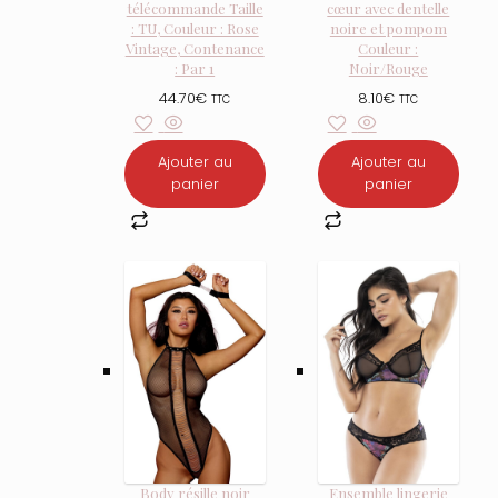
télécommande Taille
cœur avec dentelle
: TU, Couleur : Rose
noire et pompom
Vintage, Contenance
Couleur :
: Par 1
Noir/Rouge
44.70
€
8.10
€
TTC
TTC
Ajouter au
Ajouter au
panier
panier
Body résille noir
Ensemble lingerie