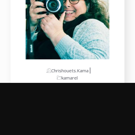
Chrishouets.kama
kamarel
Les bienfaits de la
photothérapie