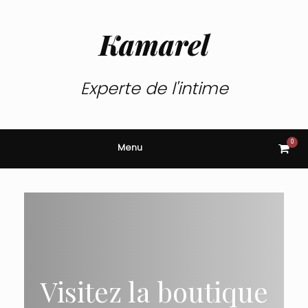
Skip
to
content
Kamarel
Experte de l'intime
0
View
Menu
shop
cart
Visitez la boutique