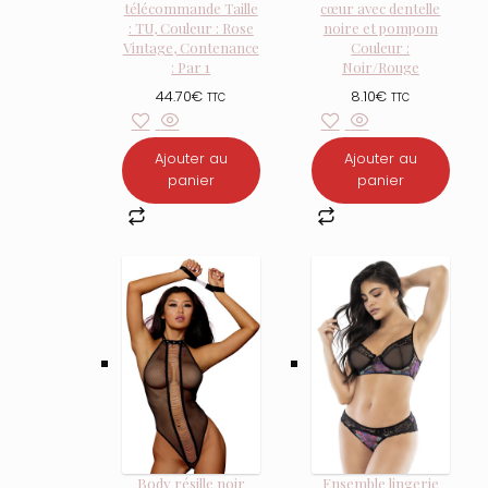
télécommande Taille
cœur avec dentelle
: TU, Couleur : Rose
noire et pompom
Vintage, Contenance
Couleur :
: Par 1
Noir/Rouge
44.70
€
8.10
€
TTC
TTC
Ajouter au
Ajouter au
panier
panier
Body résille noir
Ensemble lingerie