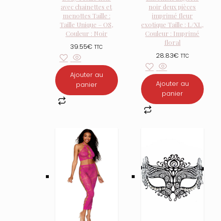
avec chainettes et
noir deux pièces
menottes Taille :
imprimé fleur
Taille Unique – OS,
exotique Taille : L/XL,
Couleur : Noir
Couleur : Imprimé
floral
39.55
€
TTC
28.83
€
TTC
Ajouter au
Ajouter au
panier
panier