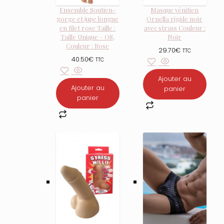
Ensemble Soutien-
Masque vénitien
gorge et jupe longue
Ornella rigide noir
en filet rose Taille :
avec strass Couleur :
Taille Unique – OS,
Noir
Couleur : Rose
29.70
€
TTC
40.50
€
TTC
Ajouter au
Ajouter au
panier
panier