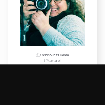
Chrishouets.kama
kamarel
Les bienfaits de la
photothérapie