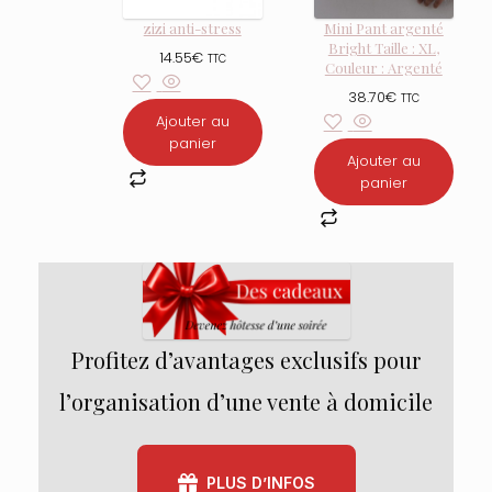
zizi anti-stress
Mini Pant argenté
Bright Taille : XL,
14.55
€
TTC
Couleur : Argenté
38.70
€
TTC
Ajouter au
panier
Ajouter au
panier
Profitez d’avantages exclusifs pour
l’organisation d’une vente à domicile
PLUS D’INFOS