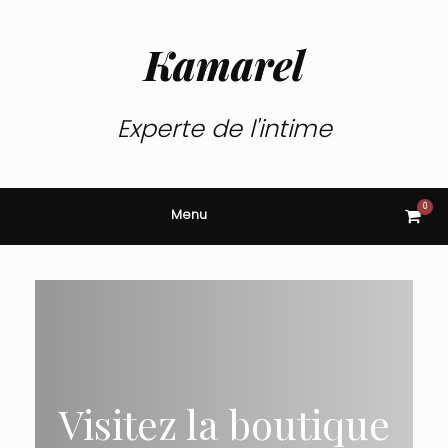
Skip
to
content
Kamarel
Experte de l'intime
0
View
Menu
shop
cart
Visitez la boutique