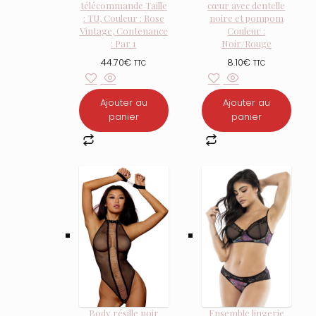
télécommande Taille
cœur avec dentelle
: TU, Couleur : Rose
noire et pompom
Vintage, Contenance
Couleur :
: Par 1
Noir/Rouge
44.70
€
8.10
€
TTC
TTC
Ajouter au
Ajouter au
panier
panier
Body résille noir
Ensemble lingerie