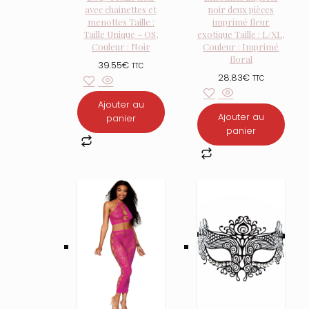
avec chainettes et
noir deux pièces
menottes Taille :
imprimé fleur
Taille Unique – OS,
exotique Taille : L/XL,
Couleur : Noir
Couleur : Imprimé
floral
39.55
€
TTC
28.83
€
TTC
Ajouter au
Ajouter au
panier
panier