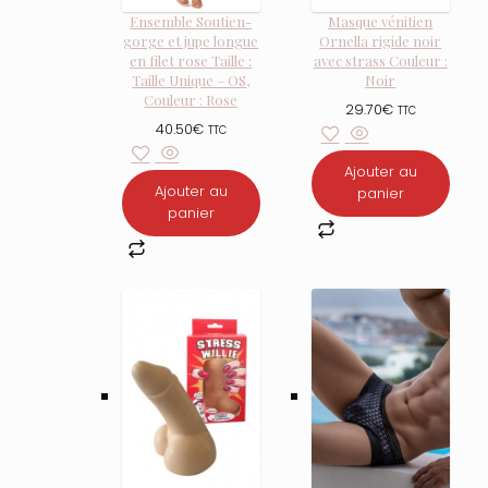
Ensemble Soutien-
Masque vénitien
gorge et jupe longue
Ornella rigide noir
en filet rose Taille :
avec strass Couleur :
Taille Unique – OS,
Noir
Couleur : Rose
29.70
€
TTC
40.50
€
TTC
Ajouter au
Ajouter au
panier
panier