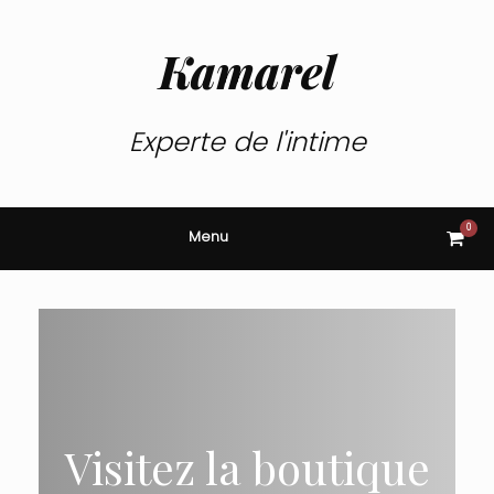
Skip
to
content
Kamarel
Experte de l'intime
0
View
Menu
shop
cart
Visitez la boutique