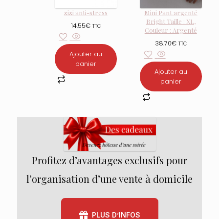
zizi anti-stress
Mini Pant argenté
Bright Taille : XL,
14.55
€
TTC
Couleur : Argenté
38.70
€
TTC
Ajouter au
panier
Ajouter au
panier
Profitez d’avantages exclusifs pour
l’organisation d’une vente à domicile
PLUS D’INFOS