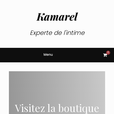
Skip
to
content
Kamarel
Experte de l'intime
0
View
Menu
shop
cart
Visitez la boutique