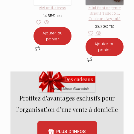
zizi anti-stress
Mini Pant argenté
Bright Taille : XL,
14.55
€
TTC
Couleur : Argenté
38.70
€
TTC
Ajouter au
panier
Ajouter au
panier
Profitez d’avantages exclusifs pour
l’organisation d’une vente à domicile
PLUS D’INFOS