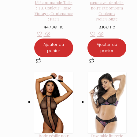
télécommande Taille
cœur avec dentelle
: TU, Couleur : Rose
noire et pompom
Vintage, Contenance
Couleur :
: Par 1
Noir/Rouge
44.70
€
8.10
€
TTC
TTC
Ajouter au
Ajouter au
panier
panier
Body résille noir
Ensemble lingerie