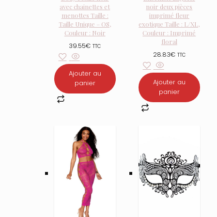
avec chainettes et
noir deux pièces
menottes Taille :
imprimé fleur
Taille Unique – OS,
exotique Taille : L/XL,
Couleur : Noir
Couleur : Imprimé
floral
39.55
€
TTC
28.83
€
TTC
Ajouter au
Ajouter au
panier
panier