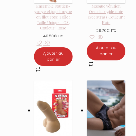
Ensemble Soutien-
Masque vénitien
gorge et jupe longue
Ornella rigide noir
en filet rose Taille :
avec strass Couleur :
Taille Unique – OS,
Noir
Couleur : Rose
29.70
€
TTC
40.50
€
TTC
Ajouter au
Ajouter au
panier
panier