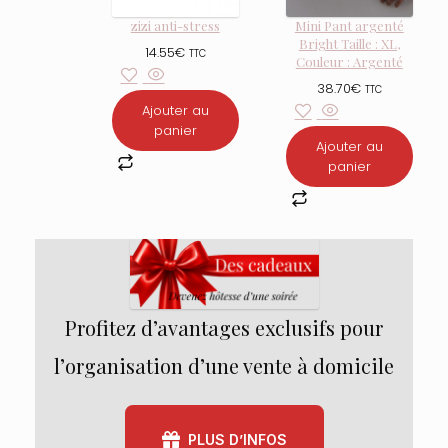
zizi anti-stress
Mini Pant argenté
Bright Taille : XL,
14.55
€
TTC
Couleur : Argenté
38.70
€
TTC
Ajouter au
panier
Ajouter au
panier
Profitez d’avantages exclusifs pour
l’organisation d’une vente à domicile
PLUS D’INFOS