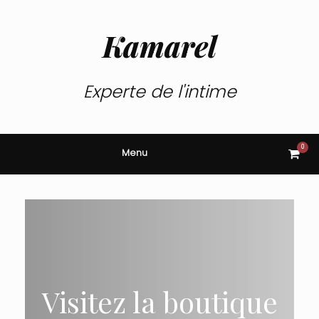
Skip
to
content
Kamarel
Experte de l'intime
0
View
Menu
shop
cart
Visitez la boutique