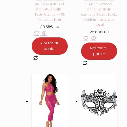
avec chainettes et
noir deux pièces
menottes Taille :
imprimé fleur
Taille Unique – OS,
exotique Taille : L/XL,
Couleur : Noir
Couleur : Imprimé
floral
39.55
€
TTC
28.83
€
TTC
Ajouter au
Ajouter au
panier
panier