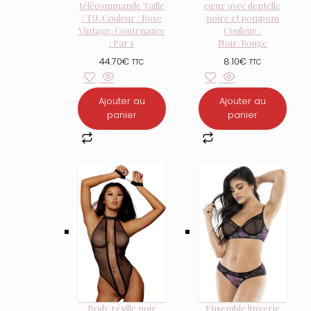
télécommande Taille
cœur avec dentelle
: TU, Couleur : Rose
noire et pompom
Vintage, Contenance
Couleur :
: Par 1
Noir/Rouge
44.70
€
8.10
€
TTC
TTC
Ajouter au
Ajouter au
panier
panier
Body résille noir
Ensemble lingerie