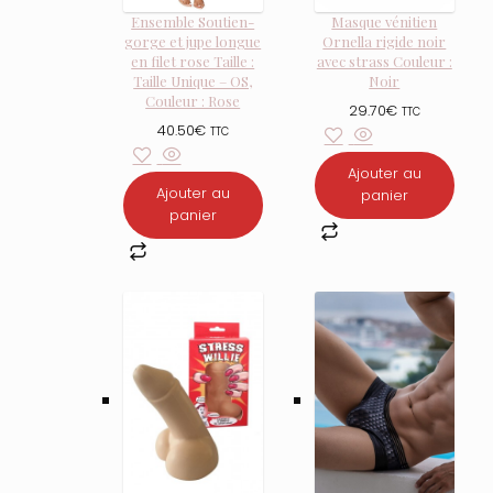
Ensemble Soutien-
Masque vénitien
gorge et jupe longue
Ornella rigide noir
en filet rose Taille :
avec strass Couleur :
Taille Unique – OS,
Noir
Couleur : Rose
29.70
€
TTC
40.50
€
TTC
Ajouter au
Ajouter au
panier
panier