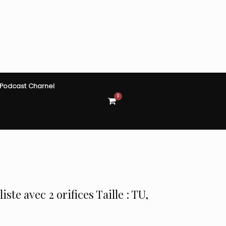
Podcast Charnel
0
View
shopping
cart
ste avec 2 orifices Taille : TU,