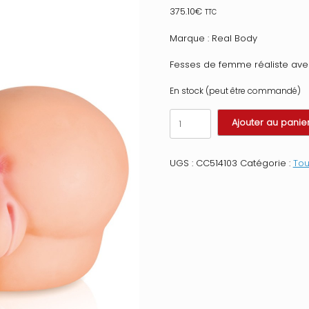
375.10
€
TTC
Marque : Real Body
Fesses de femme réaliste avec
En stock (peut être commandé)
quantité
Ajouter au panie
de
Fesses
de
UGS :
CC514103
Catégorie :
Tou
femme
réaliste
avec
2
orifices
Taille
:
TU,
Couleur
:
Chair