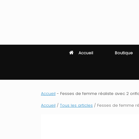
Skip
to
content
Accueil
Boutique
Accueil
-
Fesses de femme réaliste avec 2 orifice
Accueil
/
Tous les articles
/ Fesses de femme réali