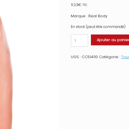
11.23
€
TTC
Marque : Real Body
En stock (peut être commandé)
quantité
Ajouter au panie
de
Gode
plug
UGS :
CC514110
Catégorie :
Tous
réaliste
avec
ventouse
11.9cm
Taille
:
TU,
Couleur
:
Chair