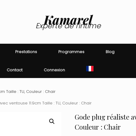
Kamarel
Experte de l'intime
Prestations
Programmes
Blog
Contact
Connexion
 Taille : TU, Couleur : Chair
ec ventouse 11.9cm Taille : TU, Couleur : Chair
Gode plug réaliste av
Couleur : Chair