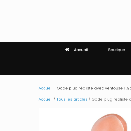
Skip
to
content
Accueil
Boutique
Accueil
-
Gode plug réaliste avec ventouse 11.9cm
Accueil
/
Tous les articles
/ Gode plug réaliste av