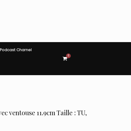
Podcast Charnel
0
View
shopping
cart
ec ventouse 11.9cm Taille : TU,