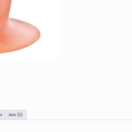
s
Avis (0)