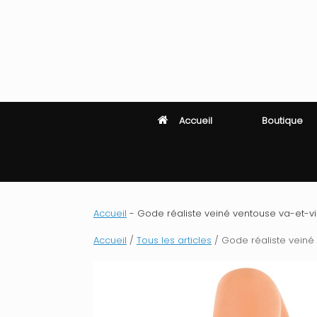
Skip
to
content
Accueil
Boutique
Accueil
-
Gode réaliste veiné ventouse va-et-vie
Accueil
/
Tous les articles
/ Gode réaliste veiné 