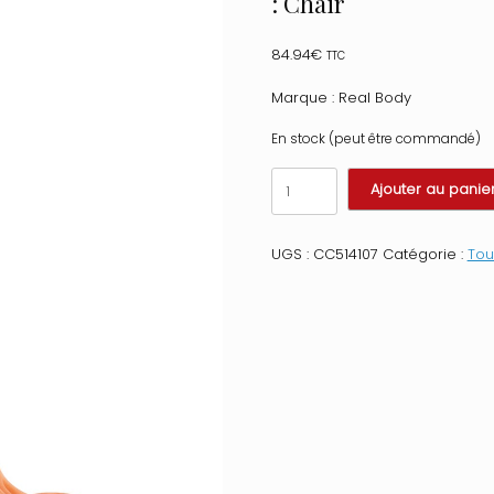
: Chair
84.94
€
TTC
Marque : Real Body
En stock (peut être commandé)
quantité
Ajouter au panie
de
Gode
réaliste
UGS :
CC514107
Catégorie :
Tou
veiné
ventouse
va-
et-
vient
prépuce
testicules
billes
mouvantes
22cm
Taille
: