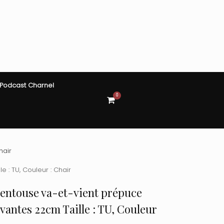
Podcast Charnel
0
View
shopping
cart
hair
 : TU, Couleur : Chair
 ventouse va-et-vient prépuce
uvantes 22cm Taille : TU, Couleur