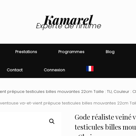
Kamarel
Experte de l'intime
Prestations
Programmes
Blog
Contact
Connexion
nt prépuce testicules billes mouvantes 22cm Taille : TU, Couleur : C
ventouse va-et-vient prépuce testicules billes mouvantes 22cm Taille
Gode réaliste veiné
testicules billes mo