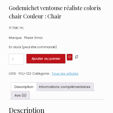
Godemichet ventouse réaliste coloris
chair Couleur : Chair
17.70
€
TTC
Marque : Plaisir Emoi
En stock (peut être commandé)
quantité
Ajouter au panier
de
Godemichet
ventouse
UGS :
YOJ-122
Catégorie :
Tous les articles
réaliste
coloris
chair
Description
Informations complémentaires
Couleur
:
Avis (0)
Chair
Description