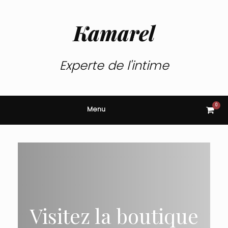
Skip
to
content
Kamarel
Experte de l'intime
0
View
Menu
shop
cart
Visitez la boutique