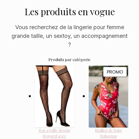
Les produits en vogue
Vous recherchez de la lingerie pour femme
grande taille, un sextoy, un accompagnement
?
Produits par catégorie
PRODUI
PROMO
EN
PROMO
Bas résille dessin
Maillot de bain
léopard avec
Bahamas