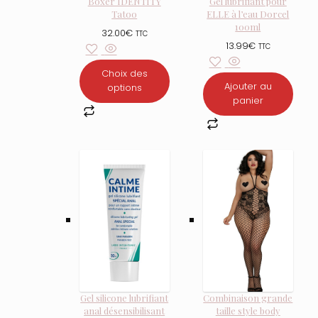
Boxer IDENTITY
Gel lubrifiant pour
Tatoo
ELLE à l’eau Dorcel
100ml
32.00
€
TTC
13.99
€
TTC
Choix des
Ajouter au
options
panier
Gel silicone lubrifiant
Combinaison grande
anal désensibilisant
taille style body