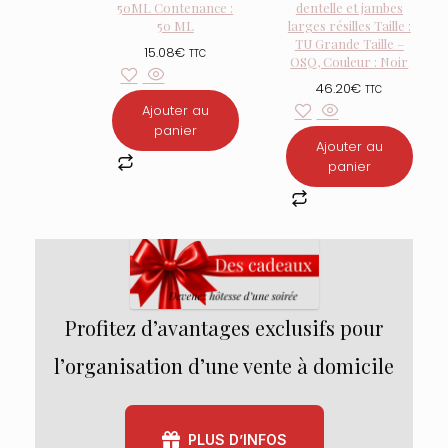
50ML Contenance :
dentelle et jambes
50 ML
larges résilles Taille :
TU Grande Taille –
15.08
€
TTC
OSQ, Couleur : Noir
46.20
€
TTC
Ajouter au
panier
Ajouter au
panier
Profitez d’avantages exclusifs pour
l’organisation d’une vente à domicile
PLUS D’INFOS