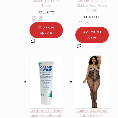
Boxer IDENTITY
Gel lubrifiant pour
Tatoo
ELLE à l’eau Dorcel
100ml
32.00
€
TTC
13.99
€
TTC
Choix des
Ajouter au
options
panier
Gel silicone lubrifiant
Combinaison grande
anal désensibilisant
taille style body