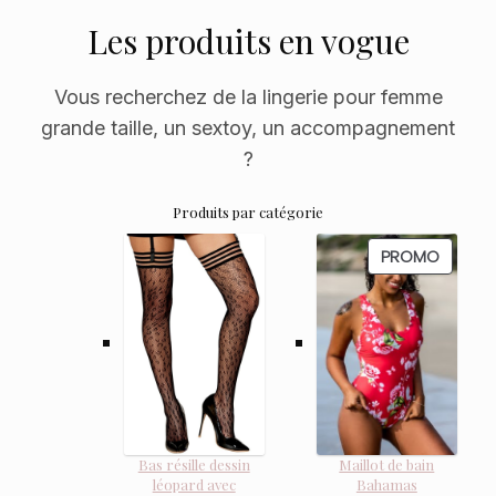
Les produits en vogue
Vous recherchez de la lingerie pour femme
grande taille, un sextoy, un accompagnement
?
Produits par catégorie
PRODUI
PROMO
EN
PROMO
Bas résille dessin
Maillot de bain
léopard avec
Bahamas