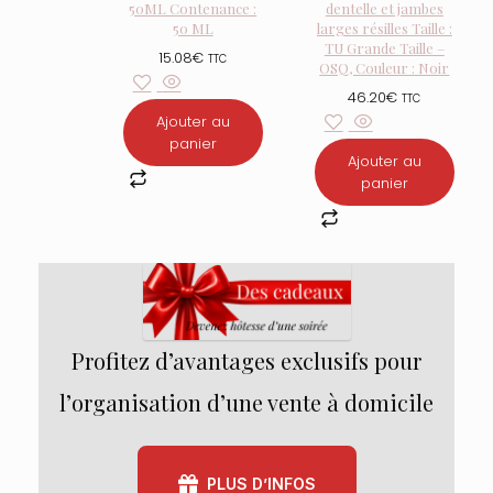
50ML Contenance :
dentelle et jambes
50 ML
larges résilles Taille :
TU Grande Taille –
15.08
€
TTC
OSQ, Couleur : Noir
46.20
€
TTC
Ajouter au
panier
Ajouter au
panier
Profitez d’avantages exclusifs pour
l’organisation d’une vente à domicile
PLUS D’INFOS