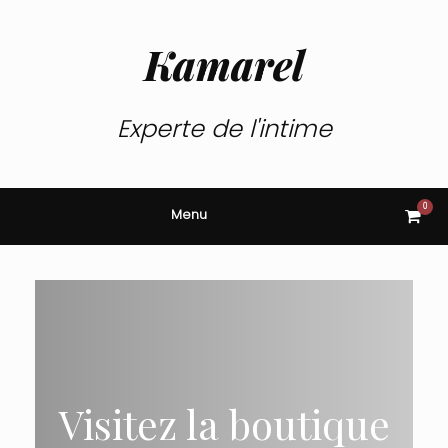
Skip
to
content
Kamarel
Experte de l'intime
0
View
Menu
shop
cart
Visitez la boutique