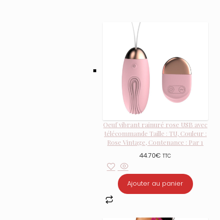
Oeuf vibrant rainuré rose USB avec
télécommande Taille : TU, Couleur :
Rose Vintage, Contenance : Par 1
44.70
€
TTC
Ajouter au panier