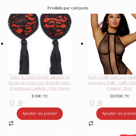
Produits par catégorie
Paire de cache tétons adhésifs en
Body résille noir avec chai
forme de cœur avec dentelle noire
menottes Taille : Taille Uni
et pompom Couleur : Noir/Rouge
Couleur : Noir
8.10
€
39.55
€
TTC
TTC
Ajouter au panier
Ajouter au panie