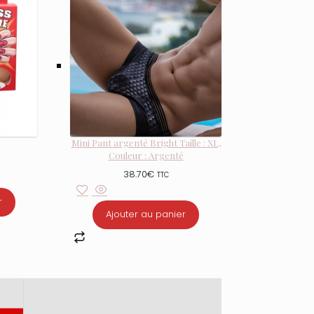
Mini Pant argenté Bright Taille : XL,
Couleur : Argenté
38.70
€
TTC
r
Ajouter au panier