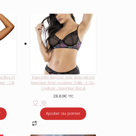
nettes et
Ensemble lingerie noir deux pièces
que – OS,
imprimé fleur exotique Taille : L/XL,
Couleur : Imprimé floral
28.83
€
TTC
r
Ajouter au panier