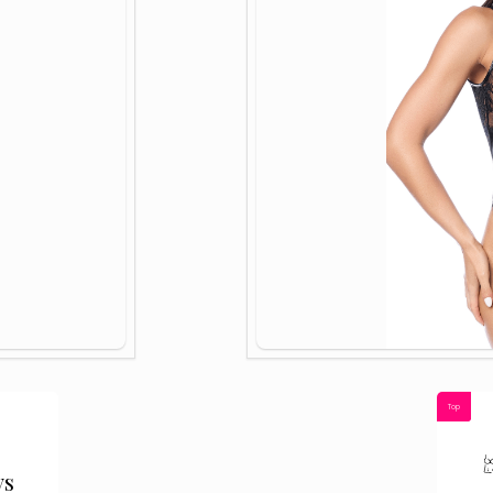
Top
ys