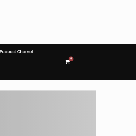
Podcast Charnel
0
View
shopping
cart