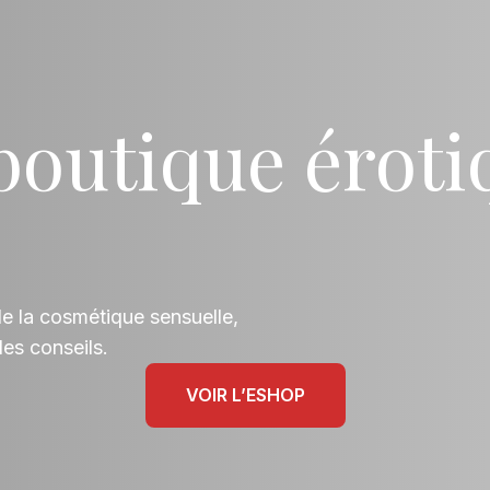
 boutique érot
de la cosmétique sensuelle,
es conseils.
VOIR L’ESHOP