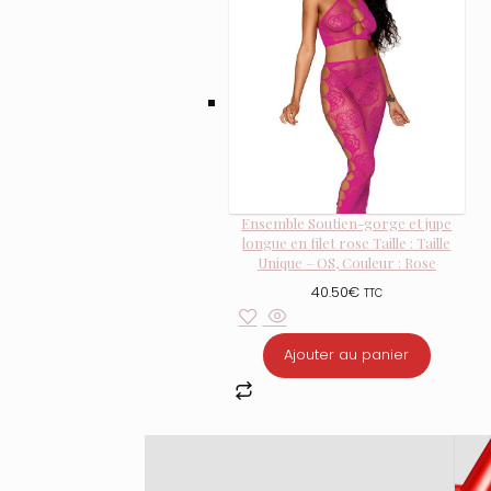
Ensemble Soutien-gorge et jupe
longue en filet rose Taille : Taille
Unique – OS, Couleur : Rose
40.50
€
TTC
Ajouter au panier