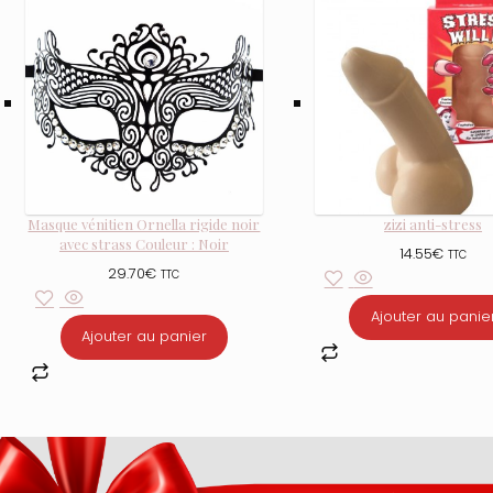
Masque vénitien Ornella rigide noir
zizi anti-stress
avec strass Couleur : Noir
14.55
€
TTC
29.70
€
TTC
Ajouter au panie
Ajouter au panier