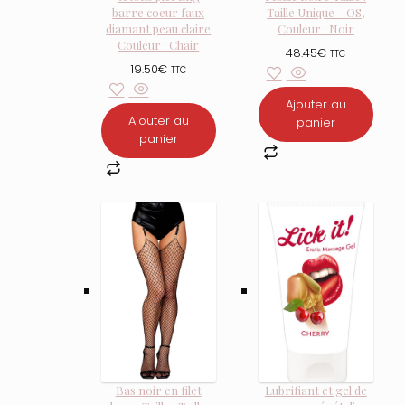
barre coeur faux
Taille Unique – OS,
diamant peau claire
Couleur : Noir
Couleur : Chair
48.45
€
TTC
19.50
€
TTC
Ajouter au
Ajouter au
panier
panier
Bas noir en filet
Lubrifiant et gel de