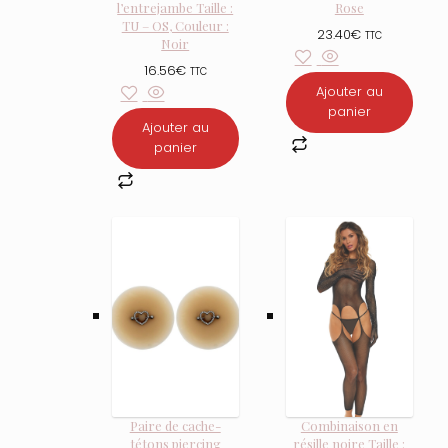
l’entrejambe Taille :
Rose
TU – OS, Couleur :
23.40
€
TTC
Noir
16.56
€
TTC
Ajouter au
panier
Ajouter au
panier
Paire de cache-
Combinaison en
tétons piercing
résille noire Taille :