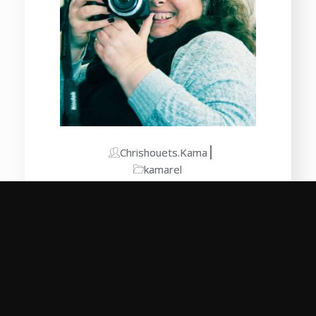
Chrishouets.kama
kamarel
Les bienfaits de la
photothérapie