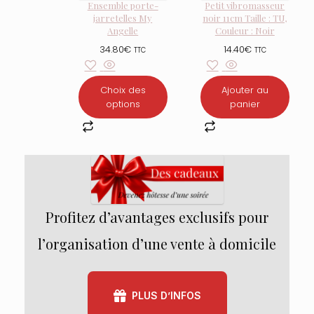
Ensemble porte-
Petit vibromasseur
jarretelles My
noir 11cm Taille : TU,
Angelle
Couleur : Noir
34.80
€
14.40
€
TTC
TTC
Choix des
Ajouter au
options
panier
Profitez d’avantages exclusifs pour
l’organisation d’une vente à domicile
PLUS D’INFOS