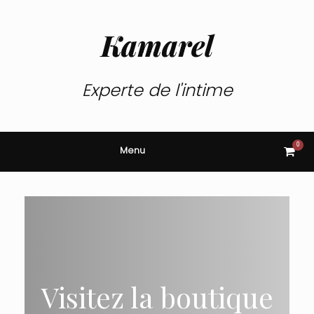
Skip
to
content
Kamarel
Experte de l'intime
0
View
Menu
shop
cart
Visitez la boutique