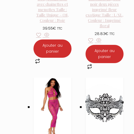
avec chainettes et
noir deux pièces
menottes Taille :
imprimé fleur
Taille Unique – OS,
exotique Taille : L/XL,
Couleur : Noir
Couleur : Imprimé
floral
39.55
€
TTC
28.83
€
TTC
Ajouter au
Ajouter au
panier
panier