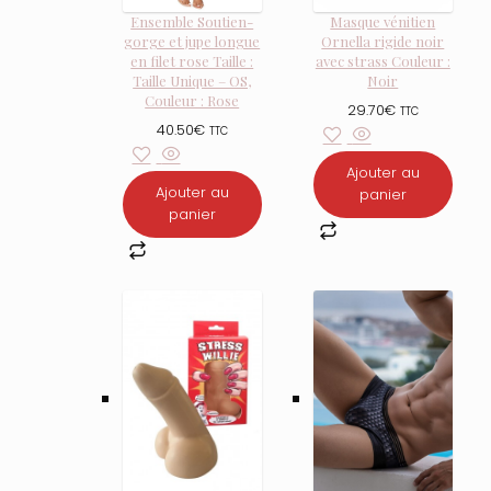
Ensemble Soutien-
Masque vénitien
gorge et jupe longue
Ornella rigide noir
en filet rose Taille :
avec strass Couleur :
Taille Unique – OS,
Noir
Couleur : Rose
29.70
€
TTC
40.50
€
TTC
Ajouter au
Ajouter au
panier
panier