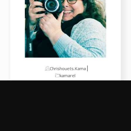
Chrishouets.kama
kamarel
Les bienfaits de la
photothérapie