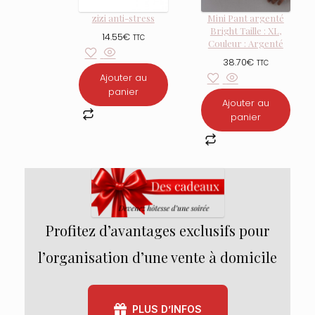
zizi anti-stress
Mini Pant argenté
Bright Taille : XL,
14.55
€
TTC
Couleur : Argenté
38.70
€
TTC
Ajouter au
panier
Ajouter au
panier
Profitez d’avantages exclusifs pour
l’organisation d’une vente à domicile
PLUS D’INFOS