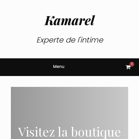
Skip
to
content
Kamarel
Experte de l'intime
0
View
Menu
shop
cart
Visitez la boutique