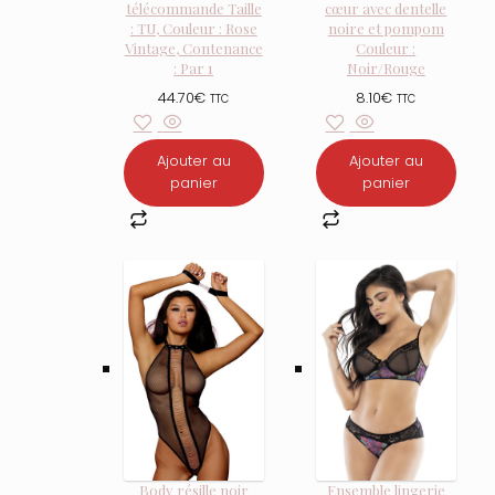
télécommande Taille
cœur avec dentelle
: TU, Couleur : Rose
noire et pompom
Vintage, Contenance
Couleur :
: Par 1
Noir/Rouge
44.70
€
8.10
€
TTC
TTC
Ajouter au
Ajouter au
panier
panier
Body résille noir
Ensemble lingerie