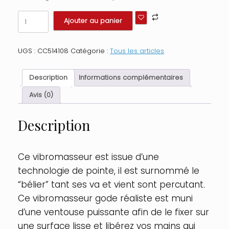
quantité
Ajouter au panier
de
Vibromasseur
gode
UGS :
CC514108
Catégorie :
Tous les articles
réaliste
ventouse
et
Description
Informations complémentaires
testicules
21
Avis (0)
cm
va-
Description
et-
vient
avec
télécommande
Ce vibromasseur est issue d’une
Taille
technologie de pointe, il est surnommé le
:
TU,
“bélier” tant ses va et vient sont percutant.
Couleur
Ce vibromasseur gode réaliste est muni
:
Chair
d’une ventouse puissante afin de le fixer sur
une surface lisse et libérez vos mains qui