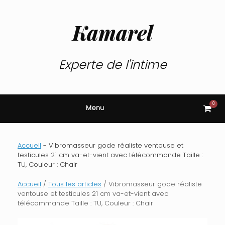
Skip
to
content
Kamarel
Experte de l'intime
0
View
Menu
shop
cart
Accueil
-
Vibromasseur gode réaliste ventouse et
testicules 21 cm va-et-vient avec télécommande Taille :
TU, Couleur : Chair
Accueil
/
Tous les articles
/ Vibromasseur gode réaliste
ventouse et testicules 21 cm va-et-vient avec
télécommande Taille : TU, Couleur : Chair