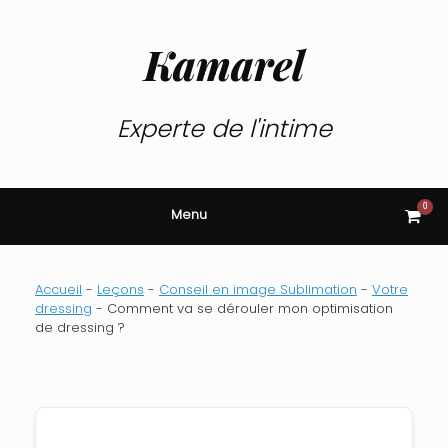
Skip
to
content
Kamarel
Experte de l'intime
0
View
Menu
shop
cart
Accueil
-
Leçons
-
Conseil en image Sublimation
-
Votre
dressing
-
Comment va se dérouler mon optimisation
de dressing ?