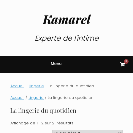
Skip
to
content
Kamarel
Experte de l'intime
0
View
Menu
shop
cart
Accueil
-
Lingerie
-
La lingerie du quotidien
Accueil
/
Lingerie
/ La lingerie du quotidien
La lingerie du quotidien
Affichage de 1–12 sur 21 résultats