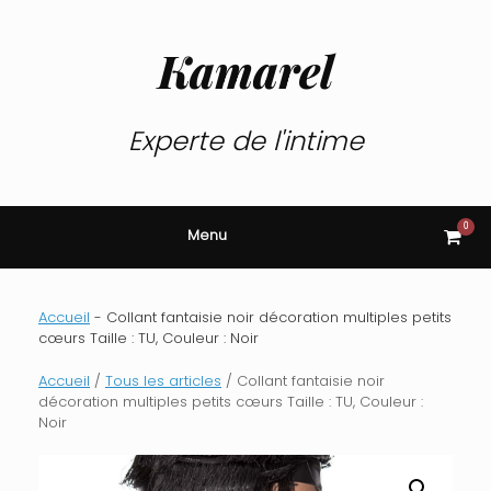
Skip
to
content
Kamarel
Experte de l'intime
0
View
Menu
shop
cart
Accueil
-
Collant fantaisie noir décoration multiples petits
cœurs Taille : TU, Couleur : Noir
Accueil
/
Tous les articles
/ Collant fantaisie noir
décoration multiples petits cœurs Taille : TU, Couleur :
Noir