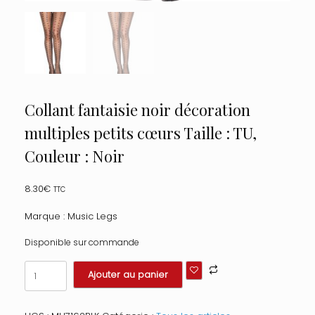
Collant fantaisie noir décoration
multiples petits cœurs Taille : TU,
Couleur : Noir
8.30
€
TTC
Marque : Music Legs
Disponible sur commande
quantité
Ajouter au panier
de
Collant
fantaisie