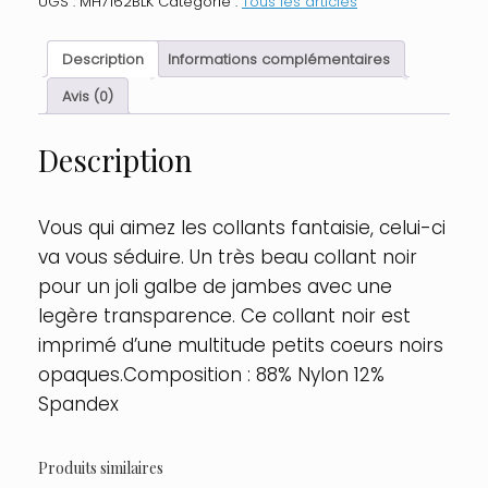
UGS :
MH7162BLK
Catégorie :
Tous les articles
noir
décoration
multiples
Description
Informations complémentaires
petits
cœurs
Avis (0)
Taille
:
Description
TU,
Couleur
:
Noir
Vous qui aimez les collants fantaisie, celui-ci
va vous séduire. Un très beau collant noir
pour un joli galbe de jambes avec une
legère transparence. Ce collant noir est
imprimé d’une multitude petits coeurs noirs
opaques.Composition : 88% Nylon 12%
Spandex
Produits similaires