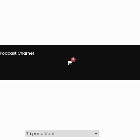
Podcast Charnel
0
View
shopping
cart