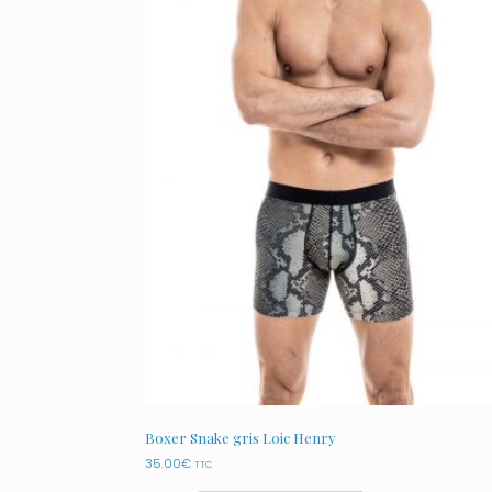
Boxer Snake gris Loic Henry
35.00
€
TTC
Ce