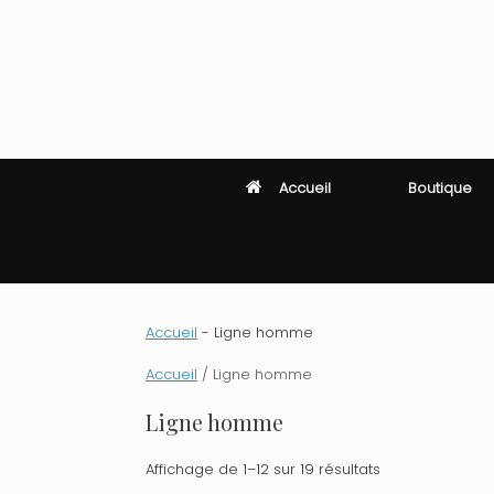
Skip
to
content
Accueil
Boutique
Accueil
-
Ligne homme
Accueil
/ Ligne homme
Ligne homme
Affichage de 1–12 sur 19 résultats