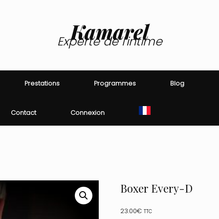
Kamarel
Experte de l'intime
Prestations
Programmes
Blog
Contact
Connexion
Boxer Every-D
23.00
€
TTC