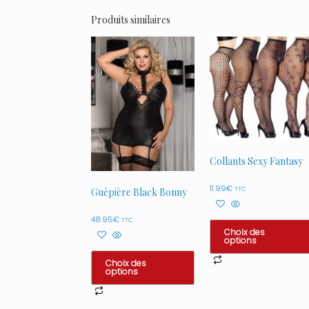
Produits similaires
Collants Sexy Fantasy
11.99
€
TTC
Guêpière Black Bonny
48.95
€
TTC
Choix des
options
Ce
Choix des
options
produit
a
Ce
plusieurs
produit