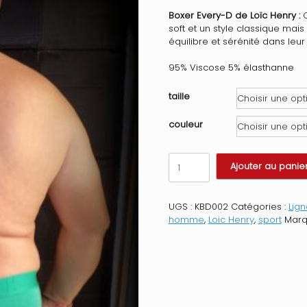
Boxer Every-D de Loïc Henry :
C
soft et un style classique mai
équilibre et sérénité dans leu
95% Viscose 5% élasthanne
taille
couleur
quantité
Ajouter au panie
de
Boxer
Every-
UGS :
KBD002
Catégories :
Lig
D
homme
,
Loic Henry
,
sport
Marq