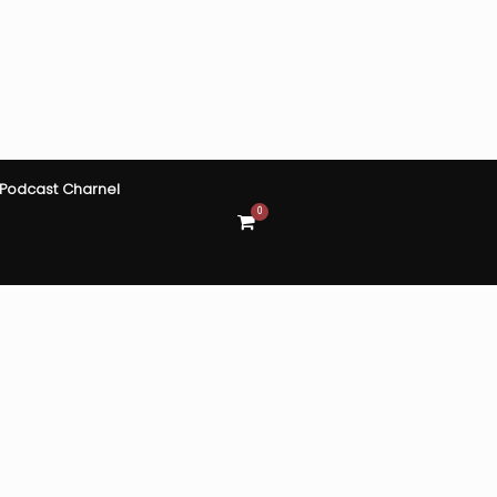
Podcast Charnel
0
View
shopping
cart