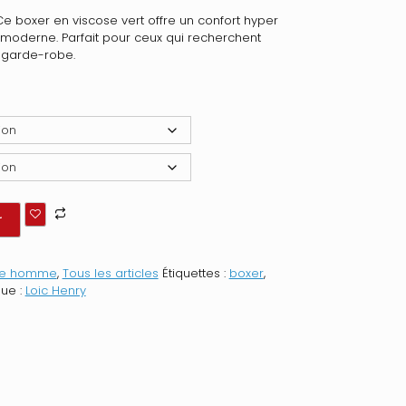
e boxer en viscose vert offre un confort hyper
s moderne. Parfait pour ceux qui recherchent
r garde-robe.
r
ne homme
,
Tous les articles
Étiquettes :
boxer
,
ue :
Loic Henry