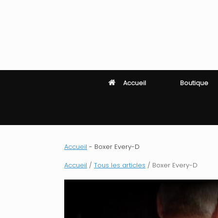
Skip
to
content
Accueil
Boutique
Accueil
-
Boxer Every-D
Accueil
/
Tous les articles
/ Boxer Every-D