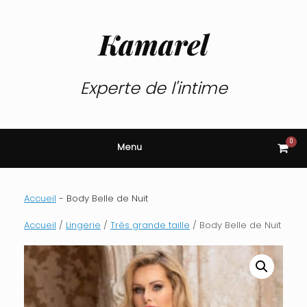
Skip
to
content
Kamarel
Experte de l'intime
0
View
Menu
shop
cart
Accueil
-
Body Belle de Nuit
Accueil
/
Lingerie
/
Très grande taille
/ Body Belle de Nuit