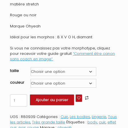
matière stretch
Rouge ou noir
Marque Ohyeah
Idéal pour les morphos : 8 X V O H, diamant
Si vous ne connaissez pas votre morphotype, cliquez
pour recevoir votre guide gratuit
“Comment être canon
sans coach en image”.
taille
couleur
quantité
Ajouter au panier
de
Body
Belle
UGS :
R80939
Catégories :
Cuir
,
Les bodies
,
Lingerie
,
Tous
de
les articles
,
Très grande taille
Étiquettes :
body
,
cuir
,
effet
Nuit
cuir
,
noir
,
rouge
Marque :
ohyeah