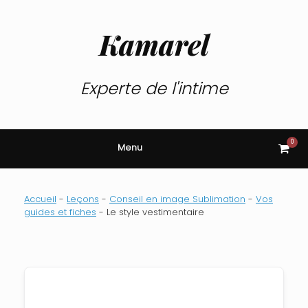
Skip
to
content
Kamarel
Experte de l'intime
0
View
Menu
shop
cart
Accueil
-
Leçons
-
Conseil en image Sublimation
-
Vos
guides et fiches
-
Le style vestimentaire