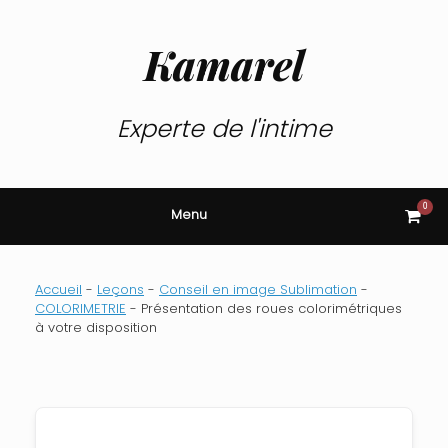
Skip
to
content
Kamarel
Experte de l'intime
0
View
Menu
shop
cart
Accueil
-
Leçons
-
Conseil en image Sublimation
-
COLORIMETRIE
-
Présentation des roues colorimétriques
à votre disposition