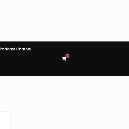
Podcast Charnel
0
View
shopping
cart