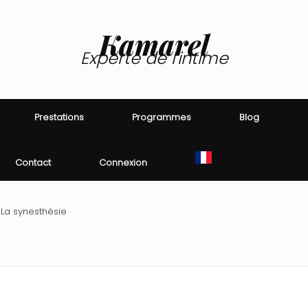
Kamarel
Experte de l'intime
Prestations
Programmes
Blog
Contact
Connexion
-
La synesthésie