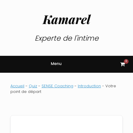
Skip
to
content
Kamarel
Experte de l'intime
0
View
Menu
shop
cart
Accueil
-
Quiz
-
SENSE Coaching
-
Introduction
-
Votre
point de départ