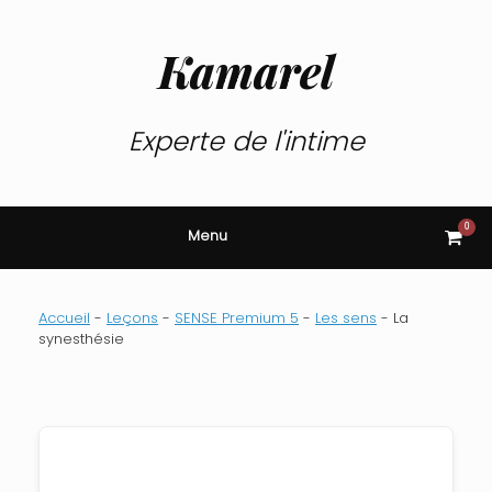
Skip
to
content
Kamarel
Experte de l'intime
0
View
Menu
shop
cart
Accueil
-
Leçons
-
SENSE Premium 5
-
Les sens
-
La
synesthésie