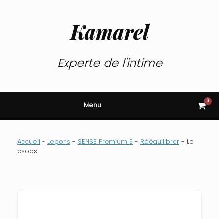
Skip
to
content
Kamarel
Experte de l'intime
0
View
Menu
shop
cart
Accueil
-
Leçons
-
SENSE Premium 5
-
Rééquilibrer
-
Le
psoas