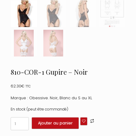
810-COR-1 Gupire – Noir
62.30
€
TTC
Marque : Obessive. Noir, Blanc du S au XL
En stock (peut être commandé)
quantité
Ajouter au panier
de
810-