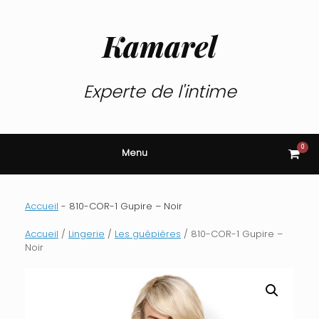
Skip
to
content
Kamarel
Experte de l'intime
0
View
Menu
shop
cart
Accueil
-
810-COR-1 Gupire – Noir
Accueil
/
Lingerie
/
Les guêpières
/ 810-COR-1 Gupire –
Noir