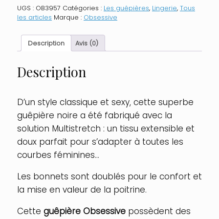
COR-
UGS :
OB3957
Catégories :
Les guêpières
,
Lingerie
,
Tous
1
les articles
Marque :
Obsessive
Gupire
-
Noir
Description
Avis (0)
Description
D’un style classique et sexy, cette superbe
guêpière noire a été fabriqué avec la
solution Multistretch : un tissu extensible et
doux parfait pour s’adapter à toutes les
courbes féminines…
Les bonnets sont doublés pour le confort et
la mise en valeur de la poitrine.
Cette
guêpière Obsessive
possèdent des