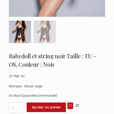
Babydoll et string noir Taille : TU –
OS, Couleur : Noir
27.75
€
TTC
Marque : Music Legs
En stock (peut être commandé)
quantité
Ajouter au panier
de