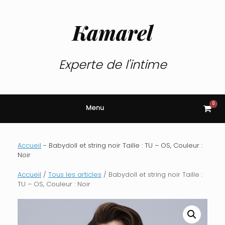
Skip
to
content
Kamarel
Experte de l'intime
0
View
Menu
shop
cart
Accueil
-
Babydoll et string noir Taille : TU – OS, Couleur :
Noir
Accueil
/
Tous les articles
/ Babydoll et string noir Taille :
TU – OS, Couleur : Noir