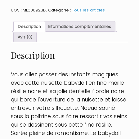
Babydoll
et
UGS :
ML60092BLK
Catégorie :
Tous les articles
string
noir
Taille
Description
Informations complémentaires
:
TU
Avis (0)
-
OS,
Description
Couleur
:
Noir
Vous allez passer des instants magiques
avec cette nuisette babydoll en fine maille
résille noire et sa jolie dentelle florale noire
qui borde l’ouverture de la nuisette et laisse
entrevoir votre silhouette. Noeud satiné
sous la poitrine sous faire ressortir vos seins
qui se dessinent sous cette fine résille.
Soirée pleine de romantisme. Le babydoll