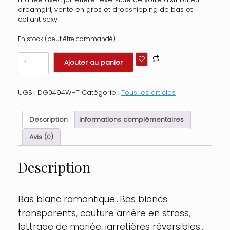
dreamgirl, vente en gros et dropshipping de bas et
collant sexy
En stock (peut être commandé)
quantité
Ajouter au panier
de
Bas
blanc
UGS :
DG0494WHT
Catégorie :
Tous les articles
avec
couture
arrière
Description
Informations complémentaires
en
strass
Avis (0)
Taille
:
Description
Taille
Unique
-
OS,
Bas blanc romantique…Bas blancs
Couleur
transparents, couture arrière en strass,
:
Blanc
lettrage de mariée, jarretières réversibles…