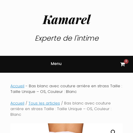
Skip
to
content
Kamarel
Experte de l'intime
0
View
Menu
shop
cart
Accueil
-
Bas blanc avec couture arrière en strass Taille :
Taille Unique – OS, Couleur : Blanc
Accueil
/
Tous les articles
/ Bas blanc avec couture
arrière en strass Taille : Taille Unique – OS, Couleur :
Blanc