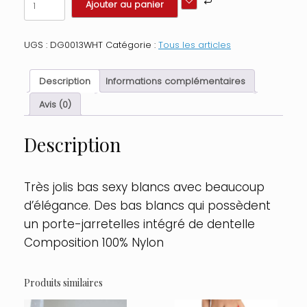
Ajouter au panier
de
Bas
fins
UGS :
DG0013WHT
Catégorie :
Tous les articles
blancs
avec
porte
Description
Informations complémentaires
jarretelles
dentelle
Avis (0)
intégré
Taille
Description
:
TU,
Couleur
:
Très jolis bas sexy blancs avec beaucoup
Blanc
d’élégance. Des bas blancs qui possèdent
un porte-jarretelles intégré de dentelle
Composition 100% Nylon
Produits similaires