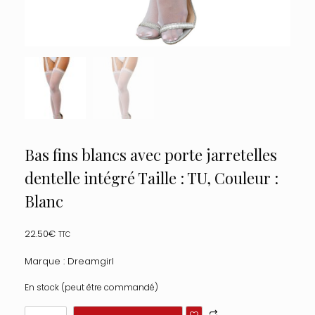
Bas fins blancs avec porte jarretelles
dentelle intégré Taille : TU, Couleur :
Blanc
22.50
€
TTC
Marque : Dreamgirl
En stock (peut être commandé)
quantité