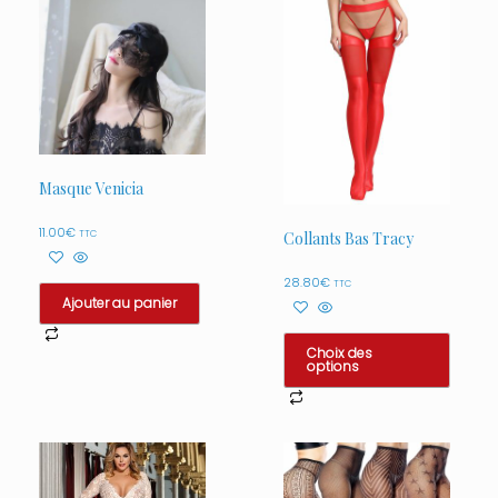
Masque Venicia
11.00
€
TTC
Collants Bas Tracy
28.80
€
TTC
Ajouter au panier
Choix des
options
Ce
produit
a
plusieurs
variations.