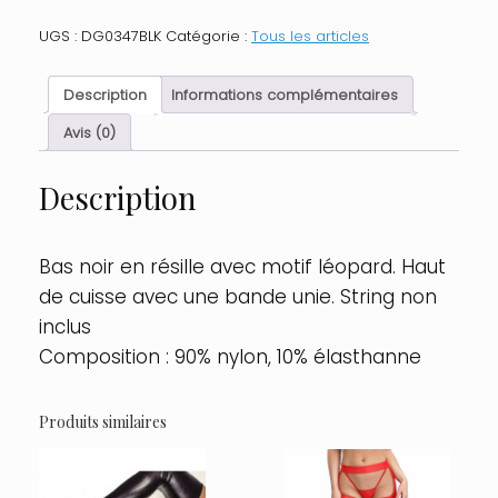
Bas
noir
UGS :
DG0347BLK
Catégorie :
Tous les articles
en
résille
avec
Description
Informations complémentaires
motif
léopard.
Avis (0)
Taille
:
Description
TU
-
OS,
Couleur
Bas noir en résille avec motif léopard. Haut
:
de cuisse avec une bande unie. String non
Noir
inclus
Composition : 90% nylon, 10% élasthanne
Produits similaires