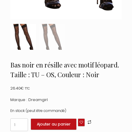
Bas noir en résille avec motif léopard.
Taille : TU – OS, Couleur : Noir
26.40
€
TTC
Marque : Dreamgirl
En stock (peut être commandé)
quantité
Ajouter au panier
de