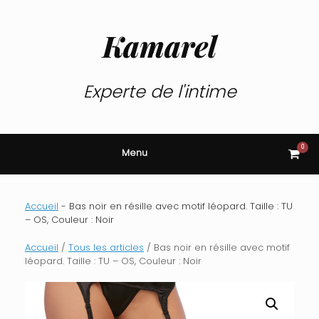
Skip
to
content
Kamarel
Experte de l'intime
0
View
Menu
shop
cart
Accueil
-
Bas noir en résille avec motif léopard. Taille : TU
– OS, Couleur : Noir
Accueil
/
Tous les articles
/ Bas noir en résille avec motif
léopard. Taille : TU – OS, Couleur : Noir