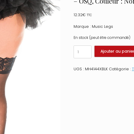
– OSQ, Couleur : No
12.32
€
TTC
Marque : Music Legs
En stock (peut être commandé)
quantité
Ajouter au panie
de
Bas
noir
UGS :
MH4144XBLK
Catégorie :
T
sexy
grande
taille
en
nylon
avec
ligne
de
strass
brillant
sur
l'arrière