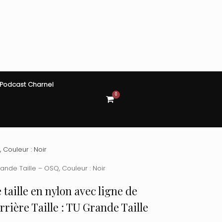
Podcast Charnel
0
View
shopping
cart
, Couleur : Noir
Grande Taille – OSQ, Couleur : Noir
taille en nylon avec ligne de
arrière Taille : TU Grande Taille