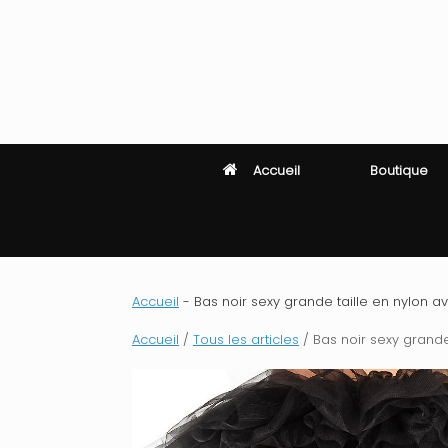
Skip
to
content
Accueil
Boutique
Accueil
-
Bas noir sexy grande taille en nylon ave
Accueil
/
Tous les articles
/ Bas noir sexy grande 