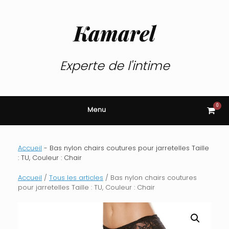
Skip
to
content
Kamarel
Experte de l'intime
0
View
Menu
shop
cart
Accueil
-
Bas nylon chairs coutures pour jarretelles Taille
: TU, Couleur : Chair
Accueil
/
Tous les articles
/ Bas nylon chairs coutures
pour jarretelles Taille : TU, Couleur : Chair