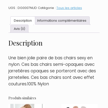
Bas
nylon
UGS :
DG0007NUD
Catégorie :
Tous les articles
chairs
coutures
pour
Description
Informations complémentaires
jarretelles
Taille
Avis (0)
:
TU,
Description
Couleur
:
Chair
Une bien jolie paire de bas chairs sexy en
nylon. Ces bas chairs semi-opaques avec
jarretières opaques se porteront avec des
jarretelles. Ces bas chairs sont avec effet
coutures.100% Nylon
Produits similaires