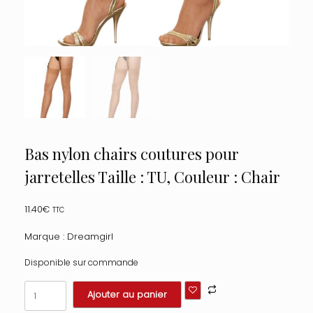
Bas nylon chairs coutures pour
jarretelles Taille : TU, Couleur : Chair
11.40
€
TTC
Marque : Dreamgirl
Disponible sur commande
quantité
Ajouter au panier
de