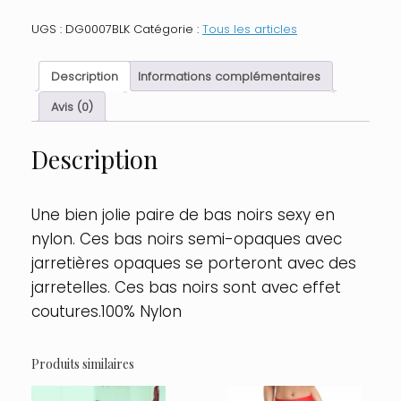
Bas
nylon
UGS :
DG0007BLK
Catégorie :
Tous les articles
noirs
coutures
pour
Description
Informations complémentaires
jarretelles
Taille
Avis (0)
:
TU,
Description
Couleur
:
Noir
Une bien jolie paire de bas noirs sexy en
nylon. Ces bas noirs semi-opaques avec
jarretières opaques se porteront avec des
jarretelles. Ces bas noirs sont avec effet
coutures.100% Nylon
Produits similaires