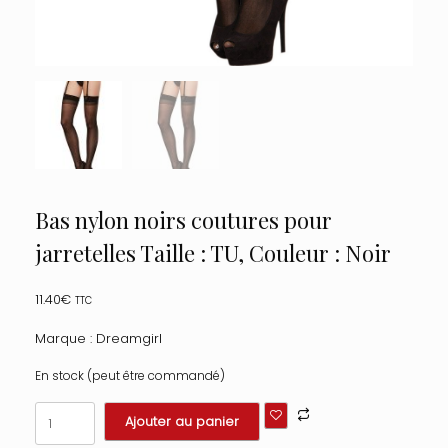
Bas nylon noirs coutures pour
jarretelles Taille : TU, Couleur : Noir
11.40
€
TTC
Marque : Dreamgirl
En stock (peut être commandé)
quantité
Ajouter au panier
de