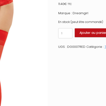
11.40
€
TTC
Marque : Dreamgirl
En stock (peut être commandé)
quantité
Ajouter au panie
de
Bas
nylon
UGS :
DG0007RED
Catégorie :
T
rouges
coutures
pour
jarretelles
Taille
:
TU,
Couleur
:
Rouge