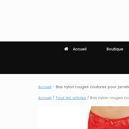
Skip
to
content
Accueil
Boutique
Accueil
-
Bas nylon rouges coutures pour jarretel
Accueil
/
Tous les articles
/ Bas nylon rouges cout