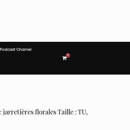
Podcast Charnel
0
View
shopping
cart
 jarretières florales Taille : TU,