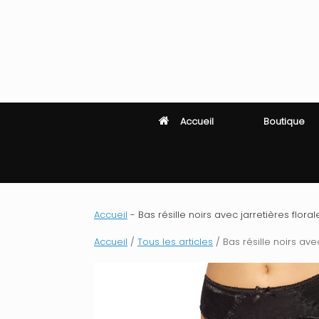
Skip
to
content
Accueil
Boutique
Accueil
-
Bas résille noirs avec jarretières florale
Accueil
/
Tous les articles
/ Bas résille noirs avec