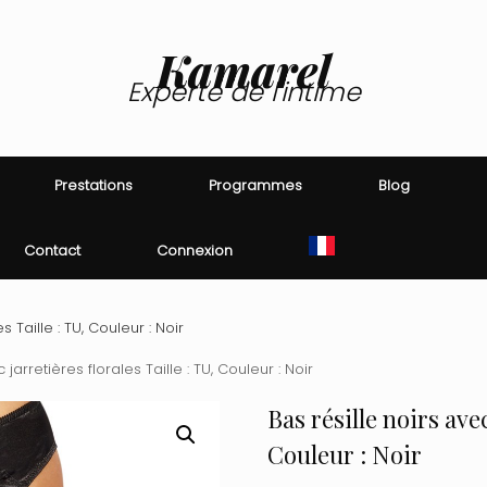
Kamarel
Experte de l'intime
Prestations
Programmes
Blog
Contact
Connexion
s Taille : TU, Couleur : Noir
 jarretières florales Taille : TU, Couleur : Noir
Bas résille noirs avec
Couleur : Noir