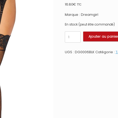
16.80
€
TTC
Marque : Dreamgirl
En stock (peut être commandé)
quantité
Ajouter au panie
de
Bas
résille
UGS :
DG0006BLK
Catégorie :
T
noirs
avec
jarretières
florales
Taille
:
TU,
Couleur
:
Noir