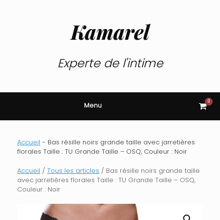
Skip
to
content
Kamarel
Experte de l'intime
0
View
Menu
shop
cart
Accueil
-
Bas résille noirs grande taille avec jarretières
florales Taille : TU Grande Taille – OSQ, Couleur : Noir
Accueil
/
Tous les articles
/ Bas résille noirs grande taille
avec jarretières florales Taille : TU Grande Taille – OSQ,
Couleur : Noir