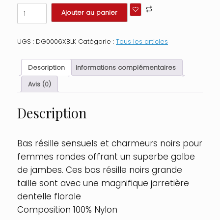
quantité
Ajouter au panier
de
Bas
résille
UGS :
DG0006XBLK
Catégorie :
Tous les articles
noirs
grande
taille
Description
Informations complémentaires
avec
jarretières
Avis (0)
florales
Taille
Description
:
TU
Grande
Taille
Bas résille sensuels et charmeurs noirs pour
-
femmes rondes offrant un superbe galbe
OSQ,
Couleur
de jambes. Ces bas résille noirs grande
:
taille sont avec une magnifique jarretière
Noir
dentelle florale
Composition 100% Nylon