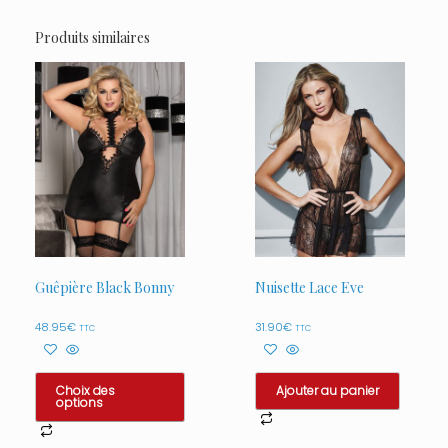
Produits similaires
Guêpière Black Bonny
Nuisette Lace Eve
48.95
€
31.90
€
TTC
TTC
Choix des
Ajouter au panier
options
Ce