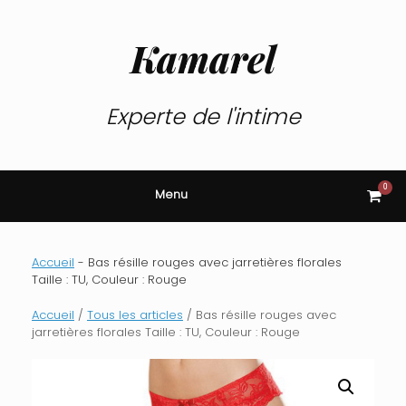
Skip
to
content
Kamarel
Experte de l'intime
0
View
Menu
shop
cart
Accueil
-
Bas résille rouges avec jarretières florales
Taille : TU, Couleur : Rouge
Accueil
/
Tous les articles
/ Bas résille rouges avec
jarretières florales Taille : TU, Couleur : Rouge