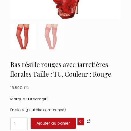
Bas résille rouges avec jarretières
florales Taille : TU, Couleur : Rouge
16.80
€
TTC
Marque : Dreamgirl
En stock (peut être commandé)
quantité
Ajouter au panier
de