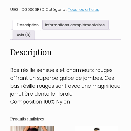
Bas
résille
UGS :
DG0006RED
Catégorie :
Tous les articles
rouges
avec
jarretières
Description
Informations complémentaires
florales
Taille
Avis (0)
:
TU,
Description
Couleur
:
Rouge
Bas résille sensuels et charmeurs rouges
offrant un superbe galbe de jambes. Ces
bas résille rouges sont avec une magnifique
jarretière dentelle florale
Composition 100% Nylon
Produits similaires