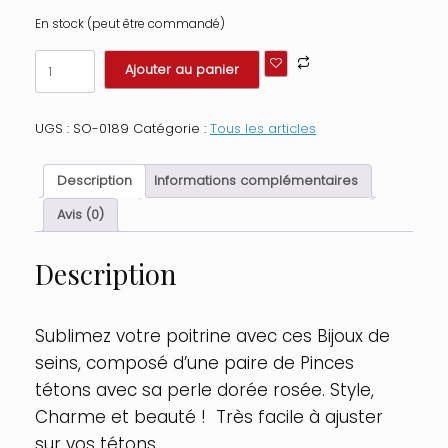
En stock (peut être commandé)
quantité
Ajouter au panier
de
Bijou
pince
UGS :
SO-0189
Catégorie :
Tous les articles
téton,
forme
perle
Description
Informations complémentaires
doré
rose
Avis (0)
Couleur
:
Description
Doré
Rose
Sublimez votre poitrine avec ces Bijoux de
seins, composé d’une paire de Pinces
tétons avec sa perle dorée rosée. Style,
Charme et beauté ! Très facile à ajuster
sur vos tétons.