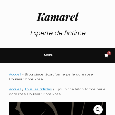
Skip
to
content
Kamarel
Experte de l'intime
0
View
Menu
shop
cart
Accueil
-
Bijou pince téton, forme perle doré rose
Couleur : Doré Rose
Accueil
/
Tous les articles
/ Bijou pince téton, forme perle
doré rose Couleur : Doré Rose