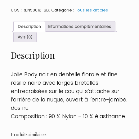
Body
dentelle
UGS :
REN50018-BLK
Catégorie :
Tous les articles
et
résille
noir
Description
Informations complémentaires
Taille
:
Avis (0)
M/L,
Couleur
Description
:
Noir
Jolie Body noir en dentelle florale et fine
résille noire avec larges bretelles
entrecroisées sur le cou qui s’attache sur
l’arrière de la nuque, ouvert à l’entre-jambe.
dos nu.
Composition : 90 % Nylon – 10 % élasthanne
Produits similaires