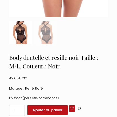
Body dentelle et résille noir Taille :
M/L, Couleur : Noir
49.68
€
TTC
Marque : René Rofé
En stock (peut être commandé)
quantité
Ajouter au panier
de