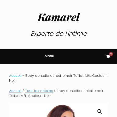
Skip
to
content
Kamarel
Experte de l'intime
0
View
Menu
shop
cart
Accueil
-
Body dentelle et résille noir Taille : M/L, Couleur :
Noir
Accueil
/
Tous les articles
/ Body dentelle et résille noir
Taille : M/L, Couleur : Noir