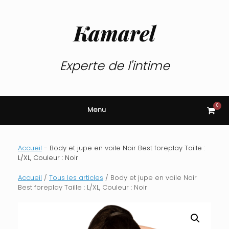
Skip
to
content
Kamarel
Experte de l'intime
0
View
Menu
shop
cart
Accueil
-
Body et jupe en voile Noir Best foreplay Taille :
L/XL, Couleur : Noir
Accueil
/
Tous les articles
/ Body et jupe en voile Noir
Best foreplay Taille : L/XL, Couleur : Noir