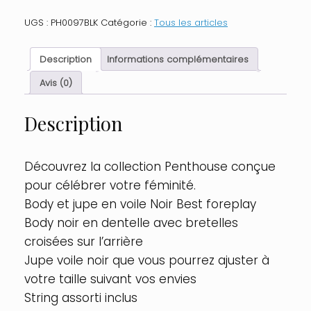
Body
et
UGS :
PH0097BLK
Catégorie :
Tous les articles
jupe
en
voile
Description
Informations complémentaires
Noir
Best
Avis (0)
foreplay
Taille
Description
:
L/XL,
Couleur
:
Découvrez la collection Penthouse conçue
Noir
pour célébrer votre féminité.
Body et jupe en voile Noir Best foreplay
Body noir en dentelle avec bretelles
croisées sur l’arrière
Jupe voile noir que vous pourrez ajuster à
votre taille suivant vos envies
String assorti inclus