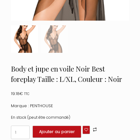
Body et jupe en voile Noir Best
foreplay Taille : L/XL, Couleur : Noir
19.18
€
TTC
Marque : PENTHOUSE
En stock (peut être commandé)
quantité
Ajouter au panier
de