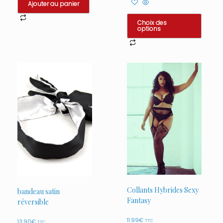
Ajouter au panier
Choix des
options
Ce
produit
a
plusieurs
variations.
Les
options
peuvent
être
choisies
sur
la
page
du
produit
Collants Hybrides Sexy
bandeau satin
Fantasy
réversible
11.99
€
TTC
13.90
€
TTC