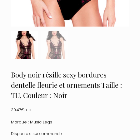
Body noir résille sexy bordures
dentelle fleurie et ornements Taille :
TU, Couleur : Noir
30.47
€
TTC
Marque : Music Legs
Disponible sur commande