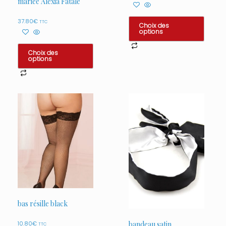
mariée Alexia Fatale
37.80
€
TTC
Choix des
options
Ce
Choix des
produit
options
a
Ce
plusieurs
produit
variations.
a
Les
plusieurs
options
variations.
peuvent
Les
être
options
choisies
peuvent
sur
être
la
choisies
page
sur
du
la
produit
page
du
bas résille black
produit
bandeau satin
10.80
€
TTC