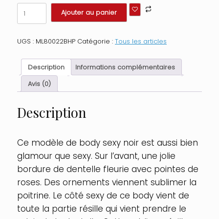
quantité
Ajouter au panier
de
Body
noir
UGS :
ML80022BHP
Catégorie :
Tous les articles
résille
sexy
bordures
Description
Informations complémentaires
dentelle
fleurie
Avis (0)
et
ornements
Description
Taille
:
TU,
Couleur
Ce modèle de body sexy noir est aussi bien
:
glamour que sexy. Sur l’avant, une jolie
Noir
bordure de dentelle fleurie avec pointes de
roses. Des ornements viennent sublimer la
poitrine. Le côté sexy de ce body vient de
toute la partie résille qui vient prendre le