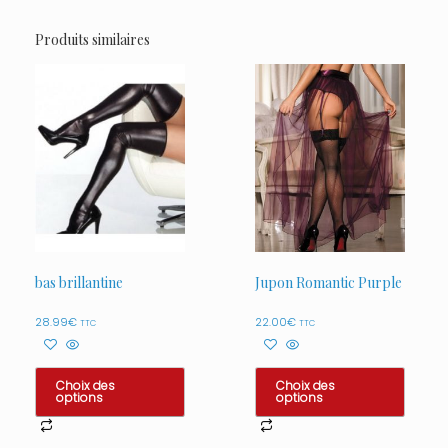
Produits similaires
bas brillantine
Jupon Romantic Purple
28.99
€
22.00
€
TTC
TTC
Choix des
Choix des
options
options
Ce
Ce
produit
produit