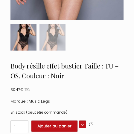
Body résille effet bustier Taille : TU –
OS, Couleur : Noir
30.47
€
TTC
Marque : Music Legs
En stock (peut être commandé)
quantité
Ajouter au panier
de