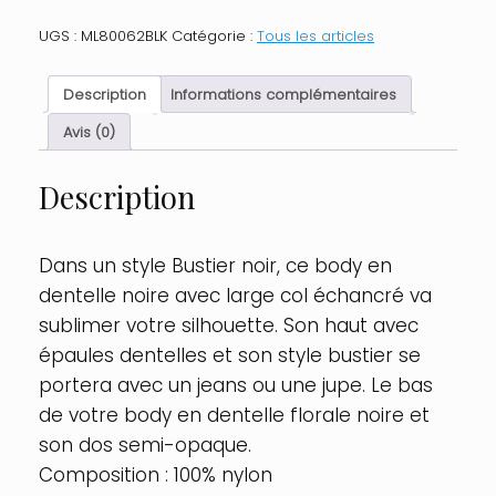
Body
résille
UGS :
ML80062BLK
Catégorie :
Tous les articles
effet
bustier
Taille
Description
Informations complémentaires
:
TU
Avis (0)
-
OS,
Description
Couleur
:
Noir
Dans un style Bustier noir, ce body en
dentelle noire avec large col échancré va
sublimer votre silhouette. Son haut avec
épaules dentelles et son style bustier se
portera avec un jeans ou une jupe. Le bas
de votre body en dentelle florale noire et
son dos semi-opaque.
Composition : 100% nylon