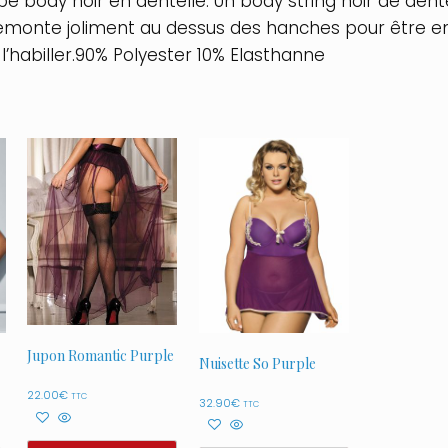
e body noir en dentelle. Un body string noir de den
 remonte joliment au dessus des hanches pour être e
’habiller.90% Polyester 10% Elasthanne
Jupon Romantic Purple
Nuisette So Purple
22.00
€
TTC
32.90
€
TTC