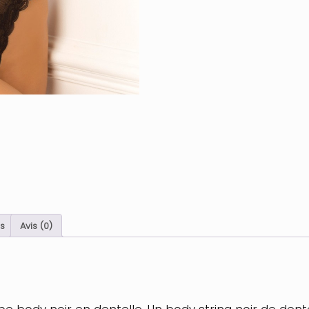
s
Avis (0)