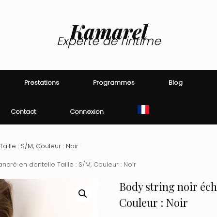
Kamarel
Experte de l'intime
Prestations
Programmes
Blog
Contact
Connexion
ille : S/M, Couleur : Noir
ncré en dentelle Taille : S/M, Couleur : Noir
Body string noir écha
Couleur : Noir