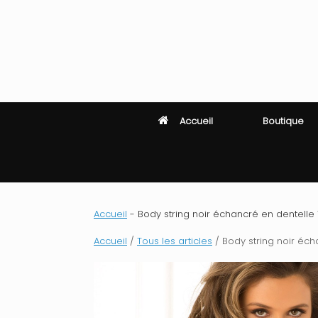
Skip
to
content
Accueil
Boutique
Accueil
-
Body string noir échancré en dentelle Ta
Accueil
/
Tous les articles
/ Body string noir écha