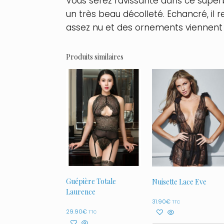
Vous serez ravissante dans ce superb
un très beau décolleté. Echancré, il
assez nu et des ornements viennent l
Produits similaires
Guépière Totale
Nuisette Lace Eve
Laurence
31.90
€
TTC
29.90
€
TTC