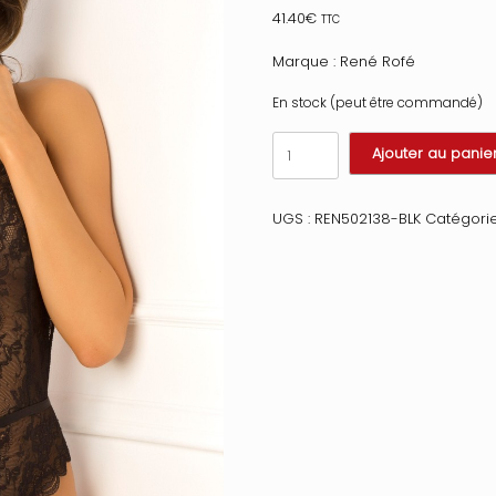
41.40
€
TTC
Marque : René Rofé
En stock (peut être commandé)
quantité
Ajouter au panie
de
Body
string
UGS :
REN502138-BLK
Catégorie
noir
échancré
en
dentelle
Taille
:
S/M,
Couleur
:
Noir