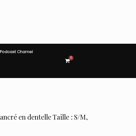
Podcast Charnel
0
View
shopping
cart
ncré en dentelle Taille : S/M,