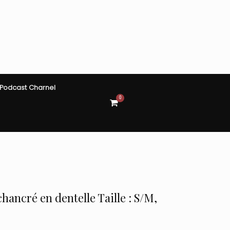
Podcast Charnel
0
View
shopping
cart
hancré en dentelle Taille : S/M,