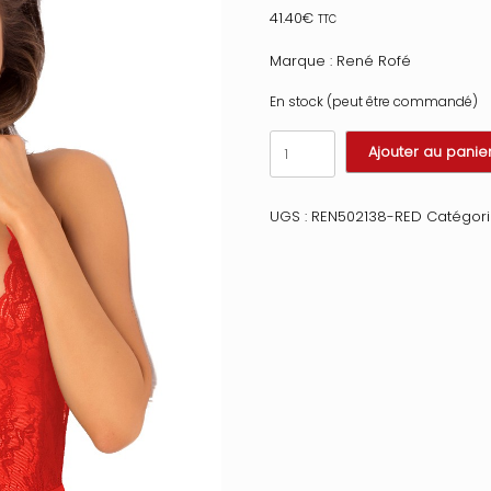
41.40
€
TTC
Marque : René Rofé
En stock (peut être commandé)
quantité
Ajouter au panie
de
Body
string
UGS :
REN502138-RED
Catégori
rouge
échancré
en
dentelle
Taille
:
S/M,
Couleur
:
Rouge