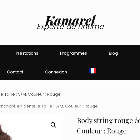
Kamarel
Experte de l'intime
Prestations
Programmes
Blog
Contact
Connexion
 Taille : S/M, Couleur : Rouge
hancré en dentelle Taille : S/M, Couleur : Rouge
Body string rouge éc
Couleur : Rouge