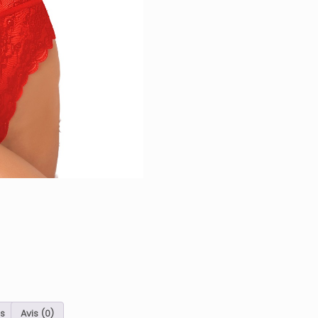
s
Avis (0)