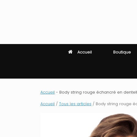
Skip
to
content
Accueil
Boutique
Accueil
-
Body string rouge échancré en dentelle
Accueil
/
Tous les articles
/ Body string rouge éc