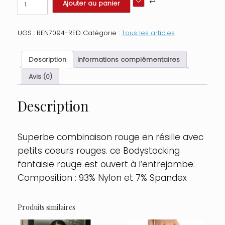
Ajouter au panier
de
Bodystocking
fantaisie
UGS :
REN7094-RED
Catégorie :
Tous les articles
rouge
ouvert
à
Description
Informations complémentaires
l'entrejambe
Taille
Avis (0)
:
TU
Description
-
OS,
Couleur
:
Superbe combinaison rouge en résille avec
Rouge
petits coeurs rouges. ce Bodystocking
fantaisie rouge est ouvert à l’entrejambe.
Composition : 93% Nylon et 7% Spandex
Produits similaires