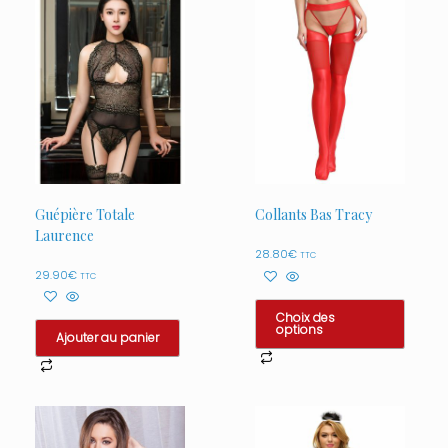
Guépière Totale
Collants Bas Tracy
Laurence
28.80
€
TTC
29.90
€
TTC
Choix des
options
Ajouter au panier
Ce
produit
a
plusieurs
variations.