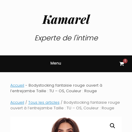
Skip
to
content
Kamarel
Experte de l'intime
0
View
Menu
shop
cart
Accueil
-
Bodystocking fantaisie rouge ouvert à
l’entrejambe Taille : TU – OS, Couleur : Rouge
Accueil
/
Tous les articles
/ Bodystocking fantaisie rouge
ouvert à l’entrejambe Taille : TU – OS, Couleur : Rouge