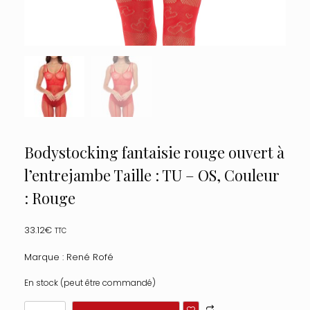
Bodystocking fantaisie rouge ouvert à
l’entrejambe Taille : TU – OS, Couleur
: Rouge
33.12
€
TTC
Marque : René Rofé
En stock (peut être commandé)
quantité