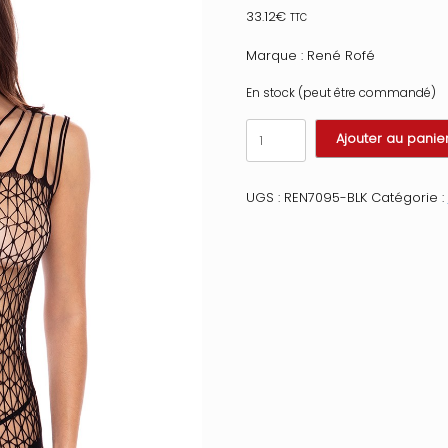
33.12
€
TTC
Marque : René Rofé
En stock (peut être commandé)
quantité
Ajouter au panie
de
Bodystocking
large
UGS :
REN7095-BLK
Catégorie :
maille
ouvert
à
l'entrejambe
Taille
:
TU
-
OS,
Couleur
:
Noir