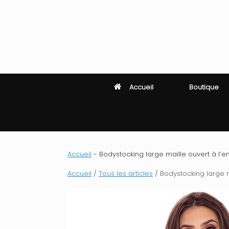
Skip
to
content
Accueil
Boutique
Accueil
-
Bodystocking large maille ouvert à l’en
Accueil
/
Tous les articles
/ Bodystocking large ma