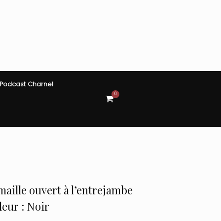
Podcast Charnel
0
View
shopping
cart
aille ouvert à l’entrejambe
leur : Noir