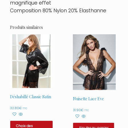
magnifique effet
Composition 80% Nylon 20% Elasthanne
Produits similaires
Déshabillé Classic Satin
Nuisette Lace Eve
32.80
€
TTC
31.90
€
TTC
Choix des
Ajouter au panier