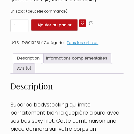
En stock (peut être commandé)
quantité
Ajouter au panier
de
Bodystocking
noir
UGS :
DG0102BLK
Catégorie :
Tous les articles
ajouré
style
guêpière
Description
Informations complémentaires
avec
bas
Avis (0)
filet
Taille
Description
:
TU,
Couleur
:
Superbe bodystocking qui imite
Noir
parfaitement bien la guêpière ajouré avec
ses bas sexy filet. Cette combinaison une
pièce donnera sur votre corps un