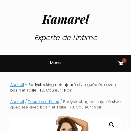
Skip
to
content
Kamarel
Experte de l'intime
0
View
Menu
shop
cart
Accueil
-
Bodystocking noir ajouré style guêpière avec
bas filet Taille : TU, Couleur : Noir
Accueil
/
Tous les articles
/ Bodystocking noir ajouré style
guêpière avec bas filet Taille : TU, Couleur : Noir